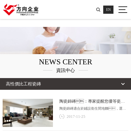
草莓视频黄片,草莓APP色版,黄色草莓视频,黄色软件草莓视频
EN
NEWS CENTER
資訊中心
高性價比工程瓷磚
陶瓷錦磚：專家提醒您優等瓷磚
的選購法
陶瓷錦磚適合於鋪設衛生間地麵，選材
宜選用優等品。陶瓷錦磚是由邊長
2017-11-25
不大於50mm的單塊陶瓷小磚粘貼在襯紙上成
為磚聯的。單塊陶瓷磚有正方