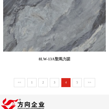
8LW-13A聖馬力諾
<<
1
2
3
4
5
>>